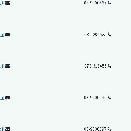
.il
03-9000667
.il
03-9000535
.il
073-318455
.il
03-9000532
.il
03-9000597