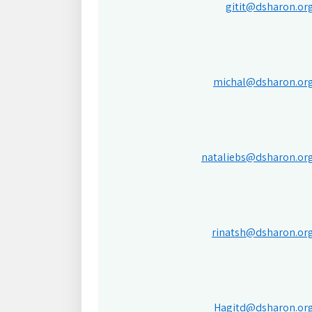
gitit@dsharon.org
michal@dsharon.org
nataliebs@dsharon.org
rinatsh@dsharon.org
Hagitd@dsharon.org