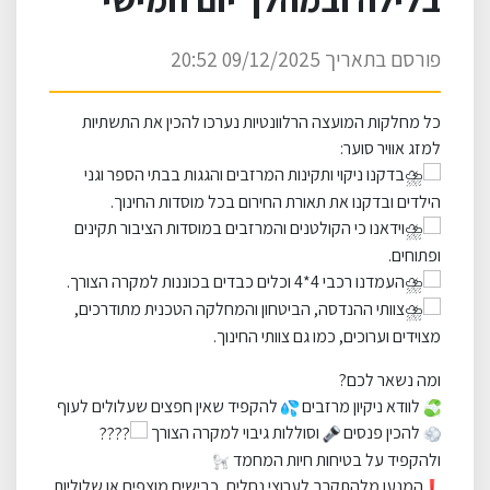
פורסם בתאריך 09/12/2025 20:52
כל מחלקות המועצה הרלוונטיות נערכו להכין את התשתיות
למזג אוויר סוער:
בדקנו ניקוי ותקינות המרזבים והגגות בבתי הספר וגני
הילדים ובדקנו את תאורת החירום בכל מוסדות החינוך.
וידאנו כי הקולטנים והמרזבים במוסדות הציבור תקינים
ופתוחים.
העמדנו רכבי 4*4 וכלים כבדים בכוננות למקרה הצורך.
צוותי ההנדסה, הביטחון והמחלקה הטכנית מתודרכים,
מצוידים וערוכים, כמו גם צוותי החינוך.
ומה נשאר לכם?
לוודא ניקיון מרזבים
להקפיד שאין חפצים שעלולים לעוף
להכין פנסים
וסוללות גיבוי למקרה הצורך
ולהקפיד על בטיחות חיות המחמד
המנעו מלהתקרב לערוצי נחלים, כבישים מוצפים או שלוליות,