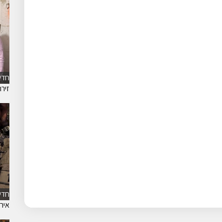
חדש
זיר
חדש
אירו