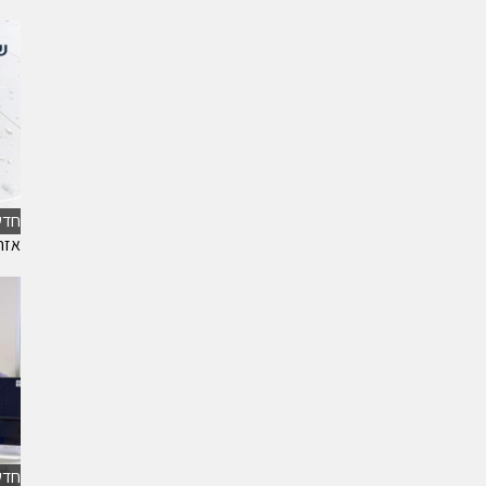
חדש
אזה
חדש