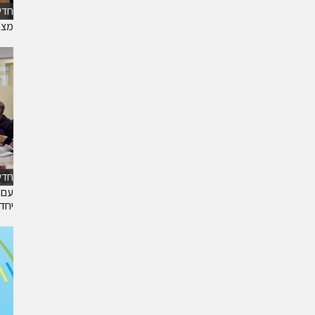
חדש
מצ״
חדש
עם 
יחד 