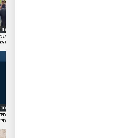
חדש
שמח
השר
חדש
חיד
חיז