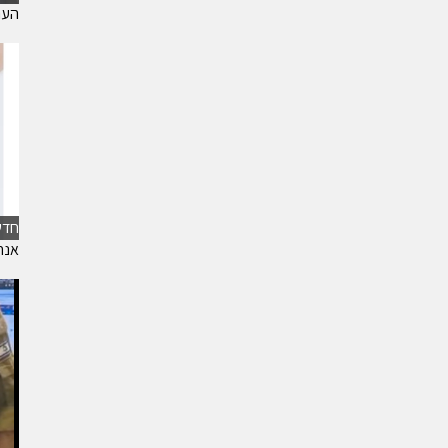
הערכת
חדש
אנח