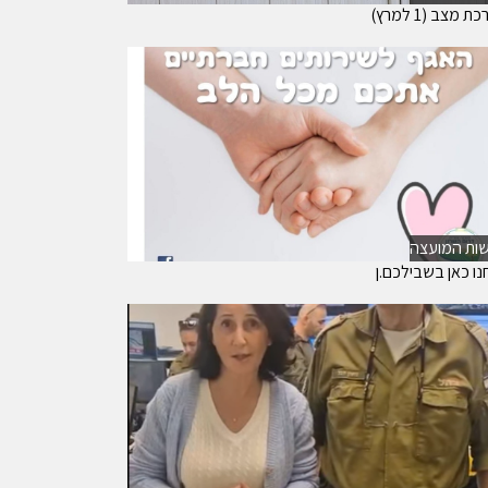
 מצב (1 למרץ)
ות המועצה
נו כאן בשבילכם.ן