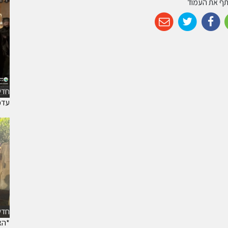
ף את העמוד
חדש
עדכ
חדש
*האי