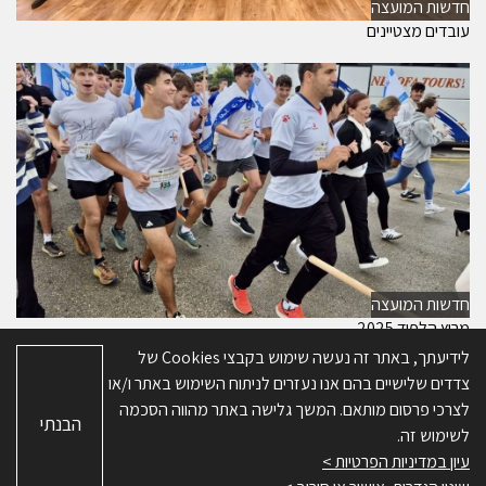
חדשות המועצה
עובדים מצטיינים
חדשות המועצה
מרוץ הלפיד 2025
לידיעתך, באתר זה נעשה שימוש בקבצי Cookies של
צדדים שלישיים בהם אנו נעזרים לניתוח השימוש באתר ו/או
© כל הזכויות שמורות ל-מועצה אזורית דרום השרון. האתר פותח על ידי
א.ש
לצרכי פרסום מותאם. המשך גלישה באתר מהווה הסכמה
הבנתי
בינה
לשימוש זה.
מפת האתר
|
תנאי שימוש
|
מדיניות פרטיות
|
הצהרת נגישות
|
ניהול
עיון במדיניות הפרטיות >
העדפות Cookies