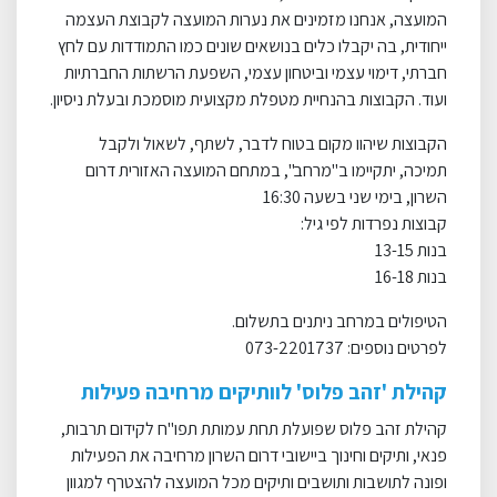
המועצה, אנחנו מזמינים את נערות המועצה לקבוצת העצמה
ייחודית, בה יקבלו כלים בנושאים שונים כמו התמודדות עם לחץ
חברתי, דימוי עצמי וביטחון עצמי, השפעת הרשתות החברתיות
ועוד. הקבוצות בהנחיית מטפלת מקצועית מוסמכת ובעלת ניסיון
.
הקבוצות שיהוו מקום בטוח לדבר, לשתף, לשאול ולקבל
תמיכה, יתקיימו ב"מרחב", במתחם המועצה האזורית דרום
השרון, בימי שני בשעה 16:30
קבוצות נפרדות לפי גיל
:
בנות 13-15
בנות 16-18
הטיפולים במרחב ניתנים בתשלום
.
לפרטים נוספים: 073-2201737
קהילת 'זהב פלוס' לוותיקים מרחיבה פעילות
קהילת זהב פלוס שפועלת תחת עמותת תפו"ח לקידום תרבות,
פנאי, ותיקים וחינוך ביישובי דרום השרון מרחיבה את הפעילות
ופונה לתושבות ותושבים ותיקים מכל המועצה להצטרף למגוון