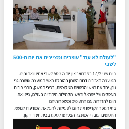
"לעולם לא עוד" עוצרים ומציינים את יום ה-500
לשבי
ביום שני 17/2 בפברואר צוין יום ה-500 לשבי אחינו ואחיותינו
.
המועצה האזורית דרום השרון בהובלת ראש המועצה אושרת גני
גונן, יחד עם ראשי הרשויות המקומיות, בכירי המשק, חברי פורום
העסקים של ישראל וראשי הקהילות היהודיות בעולם, ציינו את
היום להזדהות עם החטופים ומשפחותיהם
בתי הספר הקדישו את היום לפעילות להעלאת המודעות לנושא
החטופים ועובדי המועצה הצטרפו לטקס בבית חינוך ירקון.