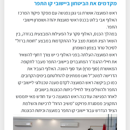
מקדמים את הביטחון ביישובי קו התפר
ראש המועצה אושרת גני גונן נפגשה עם מפקד פיקוד המרכז
האלוף אבי בלוט בכנס ראשי מועצות יהודה ושומרון ויישובי
התפר
.
במהלך הכנס, האלוף סקר על הפעילות המבצעית בגזרה, בין
השאר הציג תמונת מצב על ההתקדמות במבצע "חומת ברזל"
לסיכול טרור בצפון השומרון
.
ראש המועצה העלתה בפני האלוף כי יש צורך דחוף להשאיר
את חיילי ההגמ״ר המתגברים ביישובי התפר מעבר לתקופה
המאושרת (סוף מרץ) ועד סוף השנה. האלוף העביר את
הדרישה למטכ"ל ואנו ממתינים להחלטתם בימים הקרובים
.
כמו כן ביקשה ראש המועצה לקדם מענה טכנולוגי ליישובי קו
התפר ולהשלים ציוד לחיילי כיתות הכוננות בישובים
.
לאחר הפגישה עודכנה ראש המועצה כי עד חודש מאי יתממש
התקציב ממסגרת פרויקט "משיב הרוח" לרכישת והשלמת
הציוד הנדרש עבור יישובי קו התפר במועצה וכיתות הכוננות
.