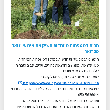
הבית למשפחות מיוחדות השיק את אירועי ינואר
פברואר
הזמנו אתכם פעילויות חדשות במרכז המשפחות המיוחדות:
מגוון סדנאות, מפגשים והרצאות להורים, אחים, סבים וסבתות
לילדים עם צרכים מיוחדים.
לפירוט והרשמה לפעילויות הכנסו לקישור
:
https://www.coing.co/DSharon_4U/193994
לפרטים נוספים מוזמנים.ות לפנות לליטל ליבנת מנהלת המרכז:
050-5636044
ואם יש לכם חברים שטרם הצטרפו לקבוצת הווטסאפ של
המשפחות המיוחדות שלנו, מוזמנים לשלוח להם את הקישור
: