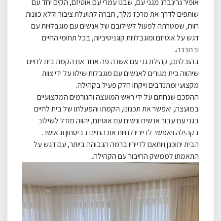
אופיר גרינברג מגני עם, שבנו עמרי עם אוטיזם, הקים יחד עם
שותפים לדרך את מרכז מלך, חברה לתועלת ציבור וללא כוונות
רווח, שמטרתה לפעול לשילובם של אנשים עם מוגבלויות עם
דגש על אוטיזם ומוגבלויות קוגניטיביות, בכל תחומי החיים
ובחברה
.
בהובלתם, קהילת גני עם אשרה פה אחד את הקמת בית לחיים
שיהווה בית מגורים לאנשים עם מוגבלות שילוו על ידי צוות
מקצועי ומתנדבים וייקחו חלק פעיל בקהילה
.
ההסכם שנחתם על ידי ראש המועצה והגורמים המקצועיים
במועצה, יאפשר את תכנונו, הקמתו והפעלתו של בית לחיים
בגני עם עבור אנשים ונשים עם אוטיזם, יהווה מודל לשילוב
בקהילה ויאפשר לדייריו לחיות את החיים בביטחון ובאושר
.
הבית יתוכנן ויותאם לדייריו ברמה הגבוהה ביותר, עם דגש על
התאמתו לממשק החיבור עם הקהילה
.