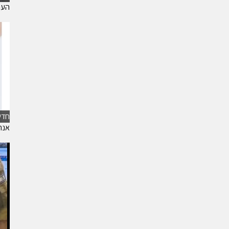
הערכת
חדש
אנח