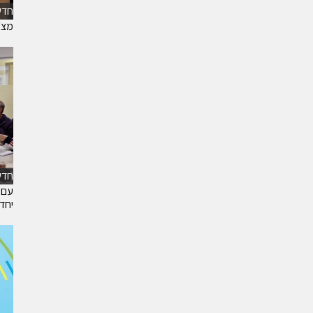
חדש
מצ״
חדש
עם 
יחד 