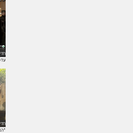
חדש
עדכ
חדש
*האי