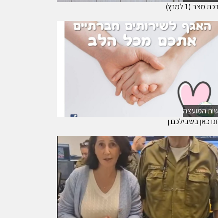
 מצב (1 למרץ)
ות המועצה
נו כאן בשבילכם.ן