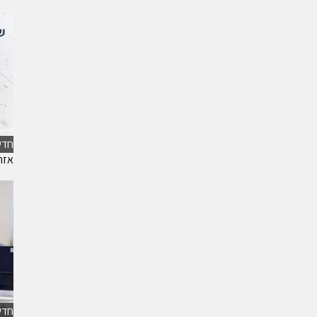
חדש
אזה
חדש