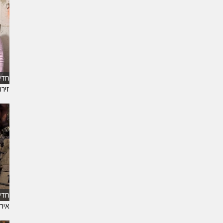
חדש
זיר
חדש
אירו