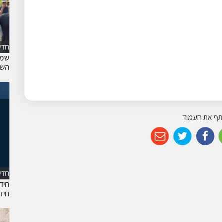
חדש
שמח
השר
ף את העמוד
חדש
חיד
חיז