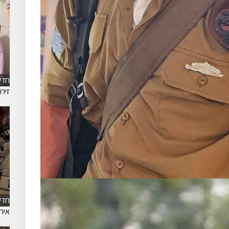
חדש
זיר
חדש
אירו