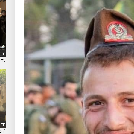
חדש
עדכ
חדש
*האי