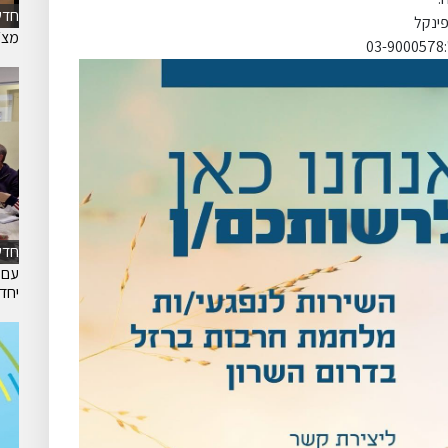
חדש
פינקל
מצ״
חדש
עם 
יחד 