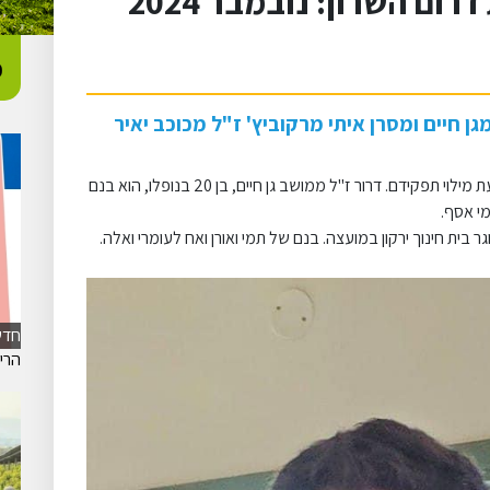
ם השרון: נובמבר 2024
כ
ן חיים ומסרן איתי מרקוביץ' ז"ל מכוכב יאיר
דרור ואיתי נפלו ב-13 בנובמבר בקרב בדרום לבנון, בעת מילוי תפקידם. דרור ז"ל ממושב גן חיים, בן 20 בנופלו, הוא בנם
מי אסף.
ר בית חינוך ירקון במועצה. בנם של תמי ואורן ואח לעומרי ואלה.
חדש
הרישום