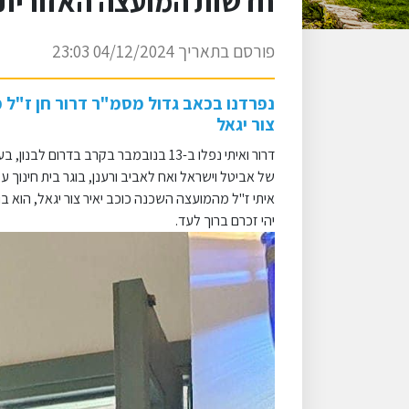
חדשות המועצה האזורית דרו
פורסם בתאריך 04/12/2024 23:03
נפרדנו בכאב גדול מסמ"ר דרור חן ז"ל מג
צור יגאל
של אביטל וישראל ואח לאביב ורענן, בוגר בית חינוך ע
איתי ז"ל מהמועצה השכנה כוכב יאיר צור יגאל, הוא בוג
יהי זכרם ברוך לעד.