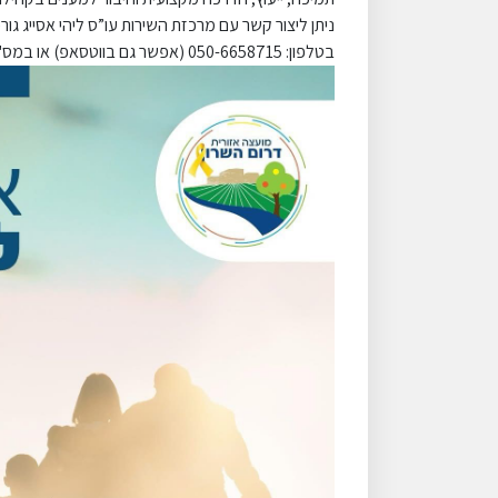
ניתן ליצור קשר עם מרכזת השירות עו”ס ליהי אסייג גור
בטלפון: 050-6658715 (אפשר גם בווטסאפ) או במס':03-9000578