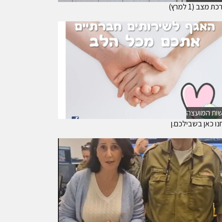
 מצב (1 למרץ)
ות המועצה
נו כאן בשבילכם.ן