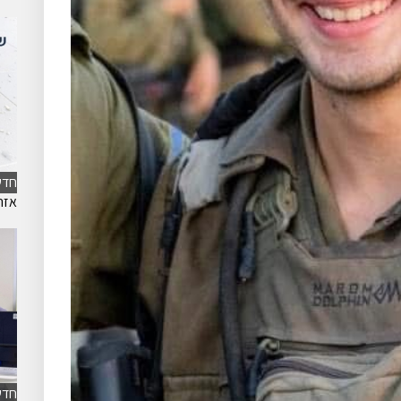
חדש
אזה
חדש