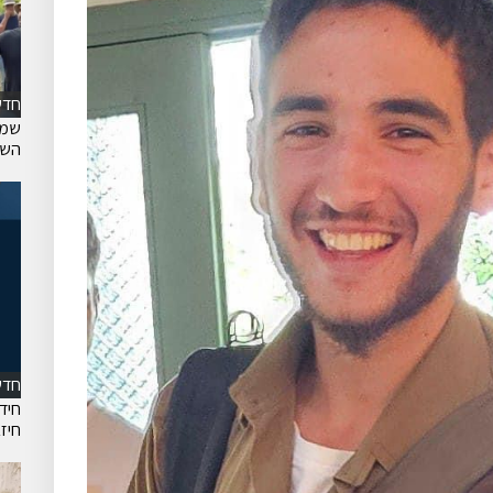
חדש
שמח
השר
חדש
חיד
חיז