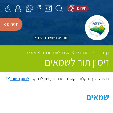
תפריט
תפריט נושאים חמים
דף הבית
זימון תורים
הועדה לתכנון ובנייה
שמאים
זימון תור לשמאים
במידה והינך נתקל/ת בקושי בזימון התור , ניתן להתקשר
למוקד 106
.
שמאים