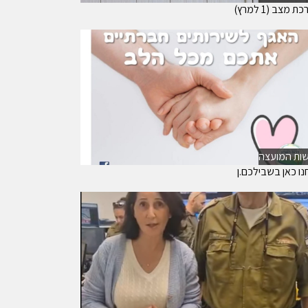
 מצב (1 למרץ)
ות המועצה
נו כאן בשבילכם.ן