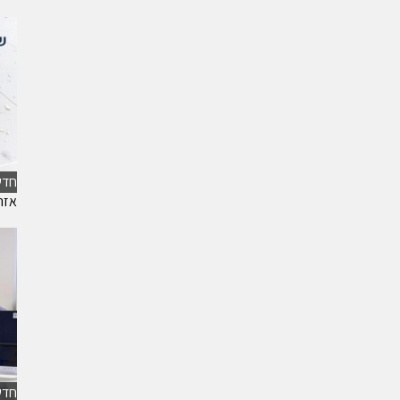
חדש
אזה
חדש