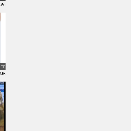
הערכת
חדש
אנח