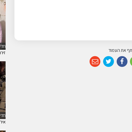
חדש
ף את העמוד
זיר
חדש
אירו