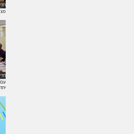
חדש
מצ״
חדש
עם 
יחד 