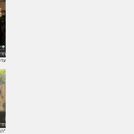
חדש
עדכ
חדש
*האי