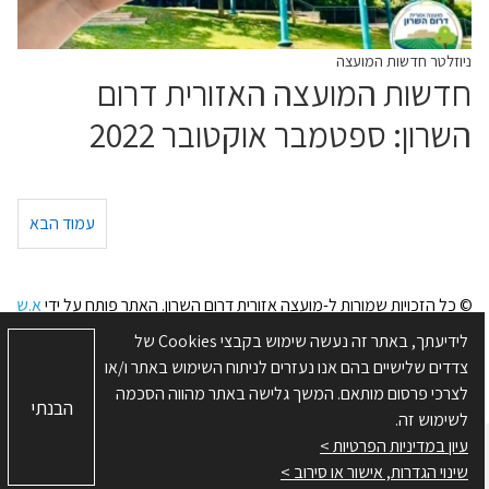
ניוזלטר חדשות המועצה
חדשות המועצה האזורית דרום
השרון: ספטמבר אוקטובר 2022
עמוד הבא
© כל הזכויות שמורות ל-מועצה אזורית דרום השרון. האתר פותח על ידי
א.ש
בינה
לידיעתך, באתר זה נעשה שימוש בקבצי Cookies של
מפת האתר
|
תנאי שימוש
|
מדיניות פרטיות
|
הצהרת נגישות
|
ניהול
צדדים שלישיים בהם אנו נעזרים לניתוח השימוש באתר ו/או
העדפות Cookies
לצרכי פרסום מותאם. המשך גלישה באתר מהווה הסכמה
הבנתי
לשימוש זה.
עיון במדיניות הפרטיות >
שינוי הגדרות, אישור או סירוב >