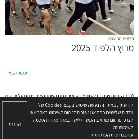
חדשות המועצה
מרוץ הלפיד 2025
עמוד הבא
© כל הזכויות שמורות ל-מועצה אזורית דרום השרון. האתר פותח על ידי
א.ש
בינה
לידיעתך, באתר זה נעשה שימוש בקבצי Cookies של
מפת האתר
|
תנאי שימוש
|
מדיניות פרטיות
|
הצהרת נגישות
|
ניהול
צדדים שלישיים בהם אנו נעזרים לניתוח השימוש באתר ו/או
העדפות Cookies
לצרכי פרסום מותאם. המשך גלישה באתר מהווה הסכמה
הבנתי
לשימוש זה.
עיון במדיניות הפרטיות >